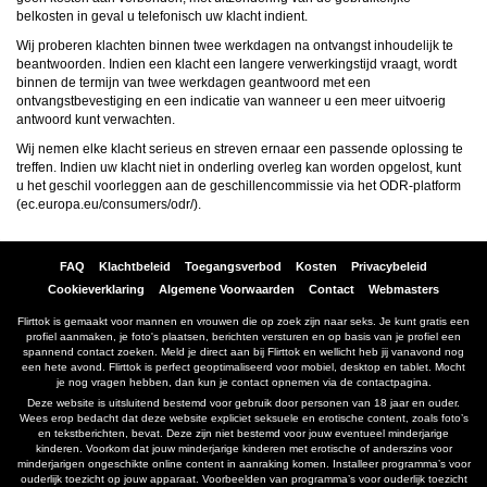
Norton
. Deze programma’s werken zodanig dat toegang tot specifieke websites en
belkosten in geval u telefonisch uw klacht indient.
online inhoud worden geblokkeerd. Vaak blokkeren deze programma’s standaard al
een groot aantal websites waarvan algemeen verondersteld wordt dat deze
Wij proberen klachten binnen twee werkdagen na ontvangst inhoudelijk te
ongeschikt zijn voor minderjarigen. Door middel van updates kunnen daar steeds
beantwoorden. Indien een klacht een langere verwerkingstijd vraagt, wordt
nieuwe websites aan worden toegevoegd.
Neem contact op met jouw internetprovider
. Er zijn internetproviders die het mogelijk
binnen de termijn van twee werkdagen geantwoord met een
maken dat bepaalde informatie van internet wordt gefilterd. Je kunt jouw
ontvangstbevestiging en een indicatie van wanneer u een meer uitvoerig
internetprovider raadplegen om na te vragen of deze service ook voor jou mogelijk
antwoord kunt verwachten.
is.
Controleer jouw webbrowser
. Informeer je over de werking van jouw webbrowser
Wij nemen elke klacht serieus en streven ernaar een passende oplossing te
zodat je kunt zien welke websites door jouw minderjarige kinderen zijn bezocht.
treffen. Indien uw klacht niet in onderling overleg kan worden opgelost, kunt
Door in geval van ongewenste sitebezoeken jouw minderjarige kinderen daarop
u het geschil voorleggen aan de geschillencommissie via het ODR-platform
aan te spreken, kun je jouw kinderen leren dat de websites niet voor hun geschikt
zijn. Bovendien kun je naar aanleiding daarvan beoordelen in hoeverre jouw kind
(
ec.europa.eu/consumers/odr/
).
geïnteresseerd is in bepaalde websites, zodat je bovenstaande tips kunt hanteren.
Praat met jouw kinderen
. Leer jouw minderjarige kinderen dat ze nooit
persoonsgegevens of persoonlijke informatie via internet moeten verstrekken aan
vreemden, bijvoorbeeld via een chatwebsite. Leer ze ook dat niet iedereen op
FAQ
Klachtbeleid
Toegangsverbod
Kosten
Privacybeleid
internet hoeft te zijn wie ze zeggen te zijn en dat men wel eens verkeerde
Cookieverklaring
Algemene Voorwaarden
Contact
Webmasters
bedoelingen kan hebben als iemand via het internet contact opneemt met jouw
kind. Vertel jouw kinderen bovendien dat ze niet met vreemde andere minderjarigen
Flirttok is gemaakt voor mannen en vrouwen die op zoek zijn naar seks. Je kunt gratis een
die zij online hebben ontmoet, moeten afspreken zonder daarover eerst met jou te
profiel aanmaken, je foto's plaatsen, berichten versturen en op basis van je profiel een
overleggen. Ook is het raadzaam jouw kind te vertellen dat hij jou meteen moet
spannend contact zoeken. Meld je direct aan bij Flirttok en wellicht heb jij vanavond nog
laten weten wanneer iemand op internet contact met hem opneemt of wanneer
een hete avond. Flirttok is perfect geoptimaliseerd voor mobiel, desktop en tablet. Mocht
jouw kind seksueel getinte content of andere content waarvan hij schrikt, op
je nog vragen hebben, dan kun je contact opnemen via de contactpagina.
internet tegenkomt.
Via deze website verleent
, de exploitant van deze website,
Deze website is uitsluitend bestemd voor gebruik door personen van 18 jaar en ouder.
chatdiensten voor entertainmentdoeleinden. Om van deze diensten gebruik te kunnen
Wees erop bedacht dat deze website expliciet seksuele en erotische content, zoals foto’s
maken, heb je credits nodig. Je ontvangt er bij jouw aanmelding een paar gratis, maar
en tekstberichten, bevat. Deze zijn niet bestemd voor jouw eventueel minderjarige
daarna dien je voor credits te betalen. De kosten daarvoor tref je aan bij jouw
kinderen. Voorkom dat jouw minderjarige kinderen met erotische of anderszins voor
bestelling van credits en op de pagina
Kosten
.
minderjarigen ongeschikte online content in aanraking komen. Installeer programma’s voor
behoudt zich het recht voor om zelf profielen op deze website aan te
ouderlijk toezicht op jouw apparaat. Voorbeelden van programma’s voor ouderlijk toezicht